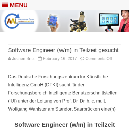
MENU
Skip
to
content
Software Engineer (w/m) in Teilzeit gesucht
on
Jochen Britz
February 16, 2017
Comments Off
Software
Das Deutsche Forschungszentrum für Künstliche
Engineer
Intelligenz GmbH (DFKI) sucht für den
(w/m)
Forschungsbereich Intelligente Benutzerschnittstellen
in
(IUI) unter der Leitung von Prof. Dr. Dr. h. c. mult.
Teilzeit
Wolfgang Wahlster am Standort Saarbrücken eine(n)
gesucht
Software Engineer
(w/m) in Teilzeit