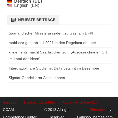
Deutsch
DE
English
EN
NEUESTE BEITRÄGE
Saarländischer Ministerpräsident zu Gast am DFKI
mobisaar geht ab 1.1.2021 in den Regelbetrieb über
ki elements macht Saarbrücken zum „Ausgezeichneten Ort
im Land der Ideen“
Interdisziplinäre Studie mit Delta beginnt im Dezember
Sigmar Gabriel lernt Δelta kennen
Impressum
Datenschutzerklärung
Cookie-Richtlinie (EU)
CCAAL -
© 2013 All rights
Ribosome
by
Competence Center
reserved.
GalussoThemes.com