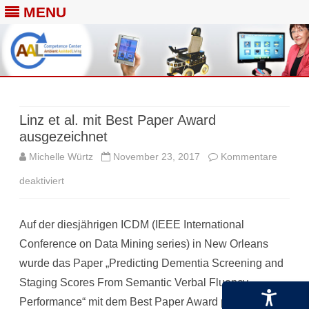
MENU
Skip
to
content
Linz et al. mit Best Paper Award
ausgezeichnet
Michelle Würtz
November 23, 2017
Kommentare
für
deaktiviert
Linz
Auf der diesjährigen ICDM (IEEE International
et
Conference on Data Mining series) in New Orleans
al.
wurde das Paper „Predicting Dementia Screening and
mit
Staging Scores From Semantic Verbal Fluency
Best
Performance“ mit dem Best Paper Award prämiert. Im