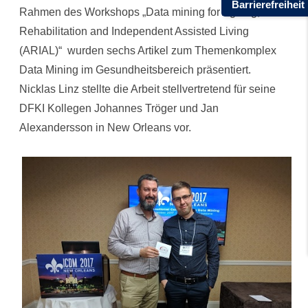
Barrierefreiheit
Rahmen des Workshops „Data mining for Ageing,
Paper
Rehabilitation and Independent Assisted Living
Award
(ARIAL)“ wurden sechs Artikel zum Themenkomplex
ausgezeichnet
Data Mining im Gesundheitsbereich präsentiert.
Nicklas Linz stellte die Arbeit stellvertretend für seine
DFKI Kollegen Johannes Tröger und Jan
Alexandersson in New Orleans vor.